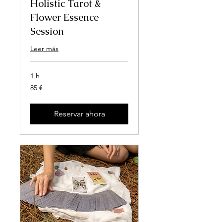
Holistic Tarot &
Flower Essence
Session
Leer más
1 h
85
85 €
euros
Reservar ahora