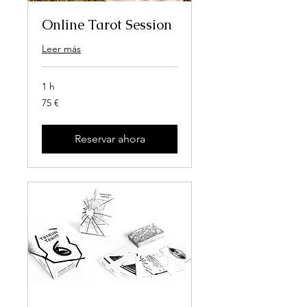
Online Tarot Session
Leer más
1 h
75
75 €
euros
Reservar ahora