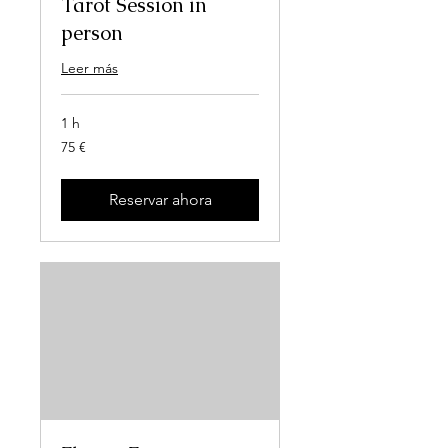
Tarot Session in
person
Leer más
1 h
75
75 €
euros
Reservar ahora