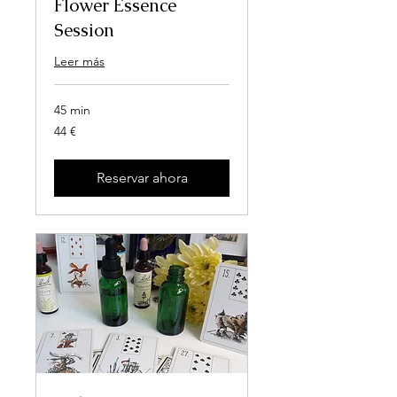
Flower Essence
Session
Leer más
45 min
44
44 €
euros
Reservar ahora