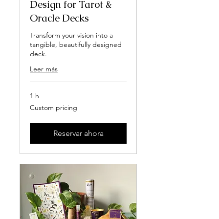
Design for Tarot &
Oracle Decks
Transform your vision into a
tangible, beautifully designed
deck.
Leer más
1 h
Custom
Custom pricing
pricing
Reservar ahora