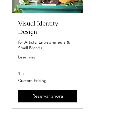
Visual Identity
Design
for Artists, Entrepreneurs &
Small Brands
Leer más
1 h
Custom
Custom Pricing
Pricing
Reservar ahora