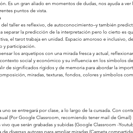
ión. Es un gran aliado en momentos de dudas, nos ayuda a ver l
rentes puntos de vista.
a
 del taller es reflexivo, de autoconocimiento–y también predict
 separar la predicción de la interpretación pero lo cierto es q
iva, el tarot trabaja en unidad. Espacio amoroso e inclusivo, de
 y participación.
-pensar los arquetipos con una mirada fresca y actual, reflexion
contexto social y económico y su influencia en los símbolos del
lir de significados rígidos y de memoria para abordar la import
 Composición, miradas, texturas, fondos, colores y símbolos com
a uno se entregará por clase, a lo largo de la cursada. Con cont
visual (Por Google Classroom, recomiendo tener mail de Gmail) 
n vivo que serán grabadas y subidas (Google Classroom -Youtu
ía de diversxs autores para ampliar miradas (Carpeta compartida