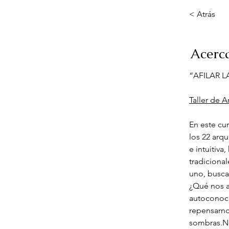
< Atrás
Acerc
“AFILAR L
Taller de 
En este cu
los 22 arqu
e intuitiv
tradiciona
uno, busca
¿Qué nos ap
autoconocim
repensarno
sombras.No