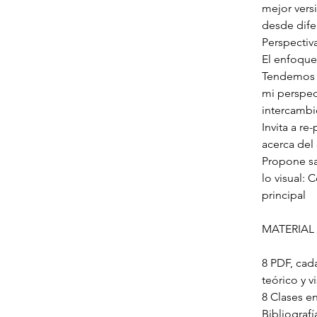
mejor vers
desde dife
Perspectiv
El enfoque
Tendemos a
mi perspect
intercambio
Invita a re
acerca del 
Propone sa
lo visual:
principal
MATERIAL
8 PDF, cad
teórico y 
8 Clases e
Bibliograf