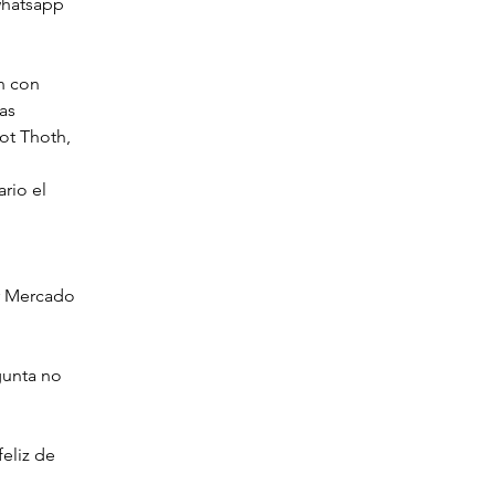
 whatsapp
n con 
as 
ot Thoth, 
rio el 
r Mercado 
gunta no 
eliz de 