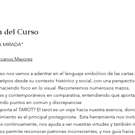
a del Curso
A MIRADA”
Arcanos Mayores
rso nos vamos a adentrar en el lenguaje simbólico de las cartas
etipos desde su contexto histórico y social, con una perspectiva
a, haciendo foco en lo visual. Recorreremos numerosos mazos, 
les y contemporáneos en comparativa, entendiendo qué aporta
ndo puntos en común y discrepancias
orta el TAROT? El tarot es un viaje hacia nuestra esencia, dond
iento es el principal protagonista.  Esta herramienta nos invita
s continuamente, nos ayuda a ver nuestras virtudes y también n
s permite reconocer patrones inconscientes, y nos guía hacia 