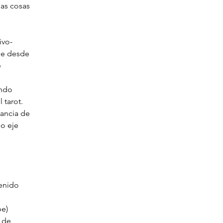
as cosas 
ivo- 
ue desde 
 
ando 
 tarot. 
ancia de 
o eje 
enido 
be)
 de 