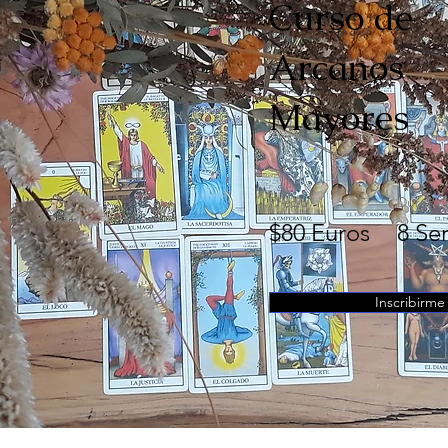
Curso de
Arcanos
Mayores
Precio
Duració
$80 Euros
8 Se
Inscribirme