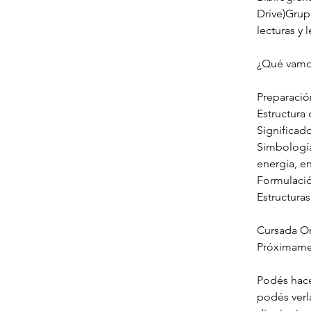
Drive)Grup
lecturas y 
¿Qué vamos
Preparació
Estructura 
Significad
Simbología
energía, e
Formulació
Estructuras
Cursada O
Próximame
Podés hacer
podés verl