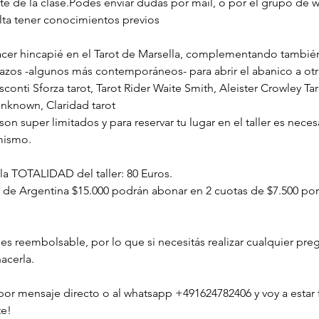
nte de la clase.Podés enviar dudas por mail, o por el grupo de
lta tener conocimientos previos
cer hincapié en el Tarot de Marsella, complementando tambié
azos -algunos más contemporáneos- para abrir el abanico a otr
sconti Sforza tarot, Tarot Rider Waite Smith, Aleister Crowley Tar
nknown, Claridad tarot 
on super limitados y para reservar tu lugar en el taller es necesa
mismo.
la TOTALIDAD del taller: 80 Euros. 
 de Argentina $15.000 podrán abonar en 2 cuotas de $7.500 po
o es reembolsable, por lo que si necesitás realizar cualquier pre
acerla.
por mensaje directo o al whatsapp +491624782406 y voy a estar f
te!