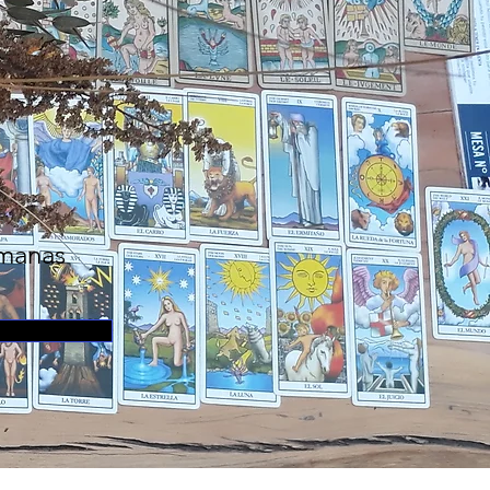
n
manas