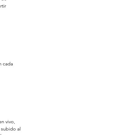
tir 
n cada 
n vivo, 
subido al 